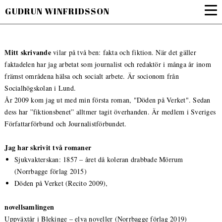
GUDRUN WINFRIDSSON
Mitt skrivande
vilar på två ben: fakta och fiktion. När det gäller
faktadelen har jag arbetat som journalist och redaktör i många år inom
främst områdena hälsa och socialt arbete. Är socionom från
Socialhögskolan i Lund.
År 2009 kom jag ut med min första roman, "Döden på Verket". Sedan
dess har ”fiktionsbenet” alltmer tagit överhanden. Är medlem i Sveriges
Författarförbund och Journalistförbundet.
Jag har skrivit två romaner
Sjukvakterskan: 1857 – året då koleran drabbade Mörrum
(Norrbagge förlag 2015)
Döden på Verket (Recito 2009),
novellsamlingen
Uppväxtår i Blekinge – elva noveller (Norrbagge förlag 2019)