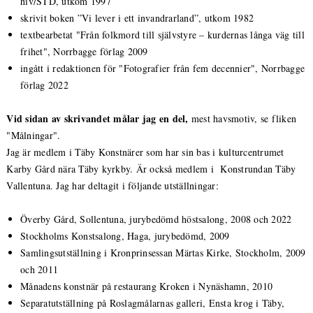
hiv/STD, utkom 1997
skrivit boken ”Vi lever i ett invandrarland”, utkom 1982
textbearbetat "Från folkmord till självstyre – kurdernas långa väg till
frihet", Norrbagge förlag 2009
ingått i redaktionen för "Fotografier från fem decennier", Norrbagge
förlag 2022
Vid sidan av skrivandet målar jag en del,
mest havsmotiv, se fliken
"Målningar".
Jag är medlem i Täby Konstnärer som har sin bas i kulturcentrumet
Karby Gård nära Täby kyrkby. Är också medlem i Konstrundan Täby
Vallentuna. Jag har deltagit i följande utställningar:
Överby Gård, Sollentuna, jurybedömd höstsalong, 2008 och 2022
Stockholms Konstsalong, Haga, jurybedömd, 2009
Samlingsutställning i Kronprinsessan Märtas Kirke, Stockholm, 2009
och 2011
Månadens konstnär på restaurang Kroken i Nynäshamn, 2010
Separatutställning på Roslagmålarnas galleri, Ensta krog i Täby,