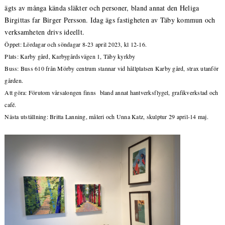
ägts av många kända släkter och personer, bland annat den Heliga
Birgittas far Birger Persson. Idag ägs fastigheten av Täby kommun och
verksamheten drivs ideellt.
Öppet: Lördagar och söndagar 8-23 april 2023, kl 12-16.
Plats: Karby gård, Karbygårdsvägen 1, Täby kyrkby
Buss: Buss 610 från Mörby centrum stannar vid hållplatsen Karby gård, strax utanför
gården.
Att göra: Förutom vårsalongen finns bland annat hantverksflygel, grafikverkstad och
café.
Nästa utställning: Britta Lanning, måleri och Unna Katz, skulptur 29 april-14 maj.