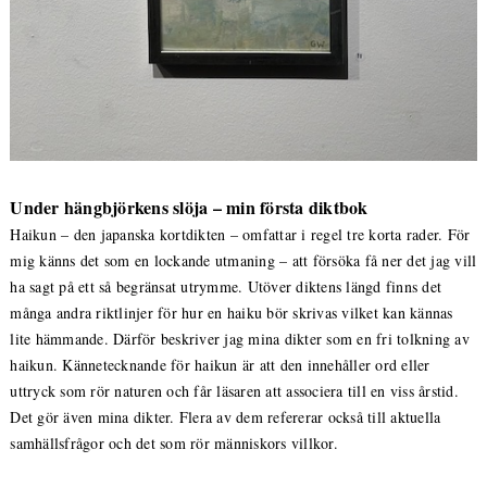
Under hängbjörkens slöja – min första diktbok
Haikun – den japanska kortdikten – omfattar i regel tre korta rader. För
mig känns det som en lockande utmaning – att försöka få ner det jag vill
ha sagt på ett så begränsat utrymme. Utöver diktens längd finns det
många andra riktlinjer för hur en haiku bör skrivas vilket kan kännas
lite hämmande. Därför beskriver jag mina dikter som en fri tolkning av
haikun. Kännetecknande för haikun är att den innehåller ord eller
uttryck som rör naturen och får läsaren att associera till en viss årstid.
Det gör även mina dikter. Flera av dem refererar också till aktuella
samhällsfrågor och det som rör människors villkor.