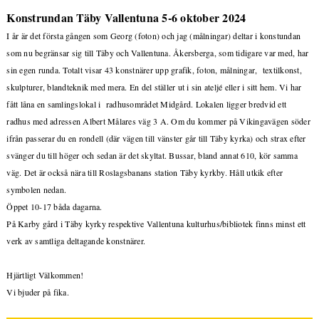
Konstrundan Täby Vallentuna 5-6 oktober 2024
I år är det första gången som Georg (foton) och jag (målningar) deltar i konstundan
som nu begränsar sig till Täby och Vallentuna. Åkersberga, som tidigare var med, har
sin egen runda. Totalt visar 43 konstnärer upp grafik, foton, målningar, textilkonst,
skulpturer, blandteknik med mera. En del ställer ut i sin ateljé eller i sitt hem. Vi har
fått låna en samlingslokal i radhusområdet Midgård. Lokalen ligger bredvid ett
radhus med adressen Albert Målares väg 3 A. Om du kommer på Vikingavägen söder
ifrån passerar du en rondell (där vägen till vänster går till Täby kyrka) och strax efter
svänger du till höger och sedan är det skyltat. Bussar, bland annat 610, kör samma
väg. Det är också nära till Roslagsbanans station Täby kyrkby. Håll utkik efter
symbolen nedan.
Öppet 10-17 båda dagarna.
På Karby gård i Täby kyrky respektive Vallentuna kulturhus/bibliotek finns minst ett
verk av samtliga deltagande konstnärer.
Hjärtligt Välkommen!
Vi bjuder på fika.