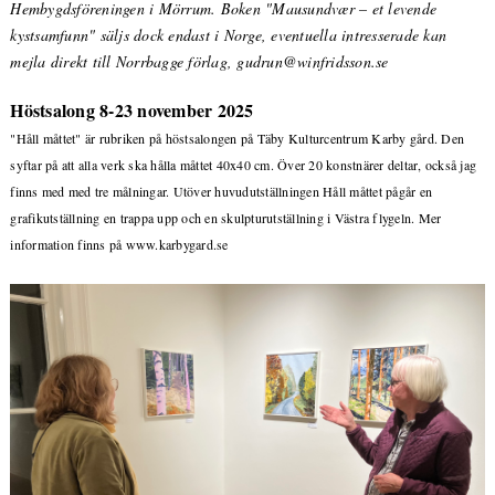
Hembygdsföreningen i Mörrum. Boken "Mausundvær – et levende
kystsamfunn" säljs dock endast i Norge, eventuella intresserade kan
mejla direkt till Norrbagge förlag, gudrun@winfridsson.se
Höstsalong 8-23 november 2025
"Håll måttet" är rubriken på höstsalongen på Täby Kulturcentrum Karby gård. Den
syftar på att alla verk ska hålla måttet 40x40 cm. Över 20 konstnärer deltar, också jag
finns med med tre målningar. Utöver huvudutställningen Håll måttet pågår en
grafikutställning en trappa upp och en skulpturutställning i Västra flygeln. Mer
information finns på www.karbygard.se