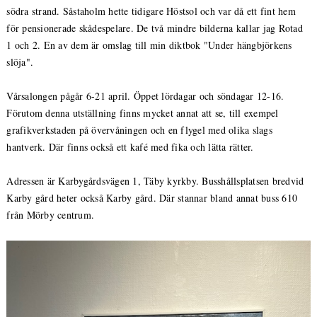
södra strand. Såstaholm hette tidigare Höstsol och var då ett fint hem
för pensionerade skådespelare. De två mindre bilderna kallar jag Rotad
1 och 2. En av dem är omslag till min diktbok "Under hängbjörkens
slöja".
Vårsalongen pågår 6-21 april. Öppet lördagar och söndagar 12-16.
Förutom denna utställning finns mycket annat att se, till exempel
grafikverkstaden på övervåningen och en flygel med olika slags
hantverk. Där finns också ett kafé med fika och lätta rätter.
Adressen är Karbygårdsvägen 1, Täby kyrkby. Busshållsplatsen bredvid
Karby gård heter också Karby gård. Där stannar bland annat buss 610
från Mörby centrum.