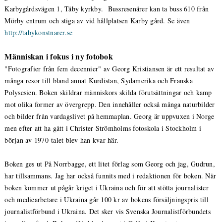
Karbygårdsvägen 1, Täby kyrkby. Bussresenärer kan ta buss 610 från
Mörby cntrum och stiga av vid hållplatsen Karby gård. Se även
http://tabykonstnarer.se
Människan i fokus i ny fotobok
"Fotografier från fem decennier" av Georg Kristiansen är ett resultat av
många resor till bland annat Kurdistan, Sydamerika och Franska
Polysesien. Boken skildrar människors skilda förutsättningar och kamp
mot olika former av övergrepp. Den innehåller också många naturbilder
och bilder från vardagslivet på hemmaplan. Georg är uppvuxen i Norge
men efter att ha gått i Christer Strömholms fotoskola i Stockholm i
början av 1970-talet blev han kvar här.
Boken ges ut På Norrbagge, ett litet förlag som Georg och jag, Gudrun,
har tillsammans. Jag har också funnits med i redaktionen för boken. När
boken kommer ut pågår kriget i Ukraina och för att stötta journalister
och mediearbetare i Ukraina går 100 kr av bokens försäljningspris till
journalistförbund i Ukraina. Det sker vis Svenska Journalistförbundets