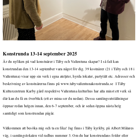
Konstrunda 13-14 september 2025
Är du nyfiken på vad konstnärer i Täby och Vallentuna skapar? I så fall kan
konstrundan den 13-14 september vara något för dig. 39 kostnärer (21 i Täby och 18 i
Vallentuna) visar upp sin verk i egna ateljéer, hyrda lokaler, partytält etc. Adresser och
beskrivning av konstnärerna finns på www.tabyvallentunakonstrunda.se I Täby
Kulturcentrum Karby gård respektive Vallentuna kulturhus har alla minst ett verk så
där kan du få en överblick (ett av mina ser du nedan). Dessa samlingsutställningar
öppnar redan helgen innan, den 6-7 september, och är sedan öppna nästa helg
samtidigt som konstrundan pågår.
Välkommen att besöka mig och ta en fika! Jag finns i Täby kyrkby, på Albert Målares
väg, i samlingslokalen vid radhus nummer 3. Om du har konstrundans folder eller