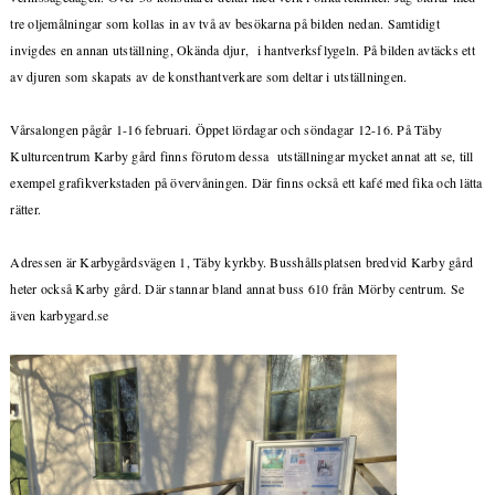
tre oljemålningar som kollas in av två av besökarna på bilden nedan. Samtidigt
invigdes en annan utställning, Okända djur, i hantverksflygeln. På bilden avtäcks ett
av djuren som skapats av de konsthantverkare som deltar i utställningen.
Vårsalongen pågår 1-16 februari. Öppet lördagar och söndagar 12-16. På Täby
Kulturcentrum Karby gård finns förutom dessa utställningar mycket annat att se, till
exempel grafikverkstaden på övervåningen. Där finns också ett kafé med fika och lätta
rätter.
Adressen är Karbygårdsvägen 1, Täby kyrkby. Busshållsplatsen bredvid Karby gård
heter också Karby gård. Där stannar bland annat buss 610 från Mörby centrum. Se
även karbygard.se